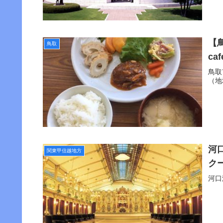
【
鳥取
c
鳥取
（地
河
関東甲信越地方
ク
河口