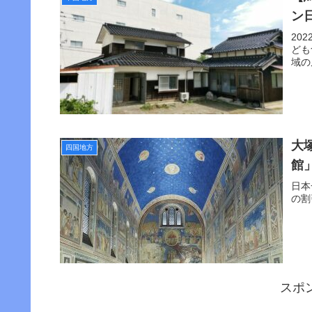
ン
20
ども
域の
大
四国地方
館
日本
の割
スポ