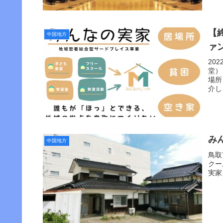
【
中国地方
ァ
20
堂）
場所
介し
み
中国地方
鳥取
クー
実家