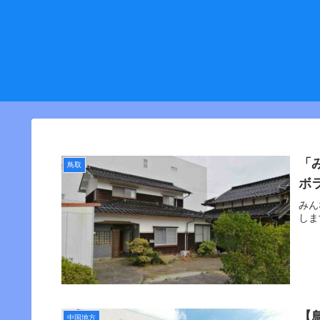
「
鳥取
ボ
みん
しま
【
中国地方