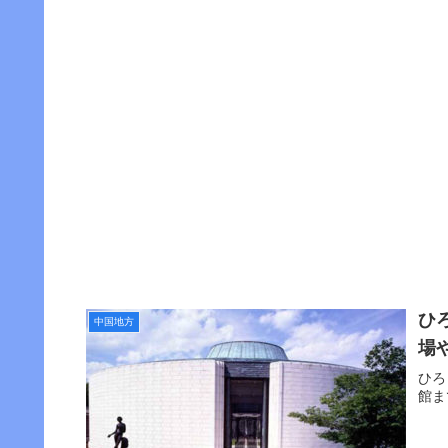
ひ
中国地方
場
ひろ
館ま