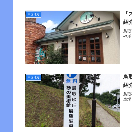
「
中国地方
紹
鳥取
やポ
鳥
中国地方
紹
鳥取
車場