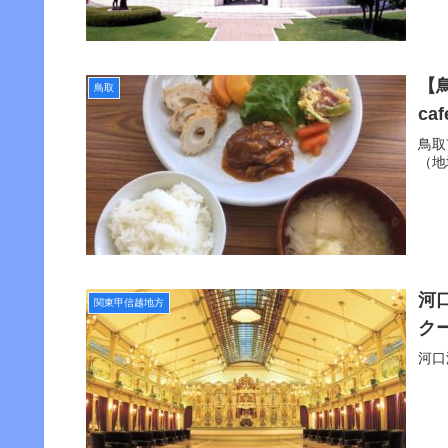
【
鳥取
c
鳥取
（地
河
関東甲信越地方
ク
河口