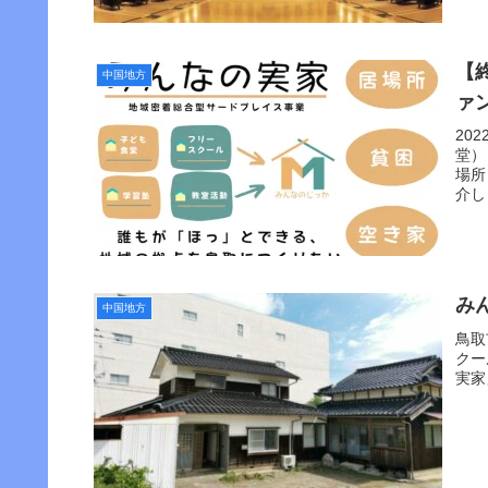
【
中国地方
ァ
20
堂）
場所
介し
み
中国地方
鳥取
クー
実家