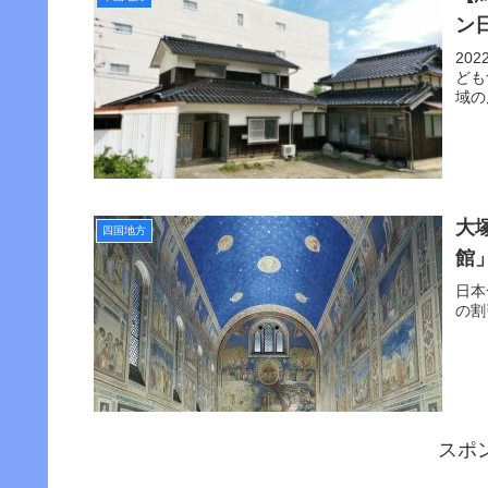
ン
20
ども
域の
大
四国地方
館
日本
の割
スポ