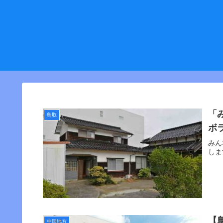
「
鳥取
ボ
みん
しま
【
中国地方