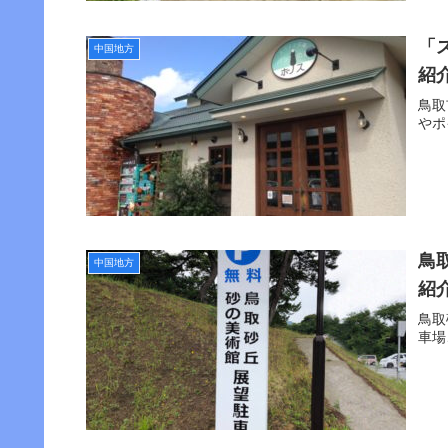
「
中国地方
紹
鳥取
やポ
鳥
中国地方
紹
鳥取
車場