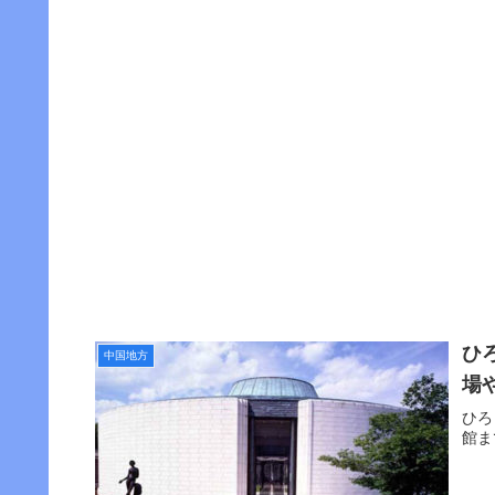
ひ
中国地方
場
ひろ
館ま