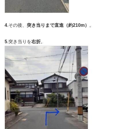
4
.その後、
突き当りまで直進（約210m）
。
5
.突き当りを
右折
。