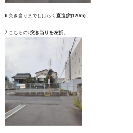
6
.突き当りまでしばらく
直進(
約120m)
7
.こちらの↓
突き当りを左折
。