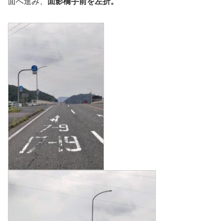
面へ進み、
面影橋手前を左折。