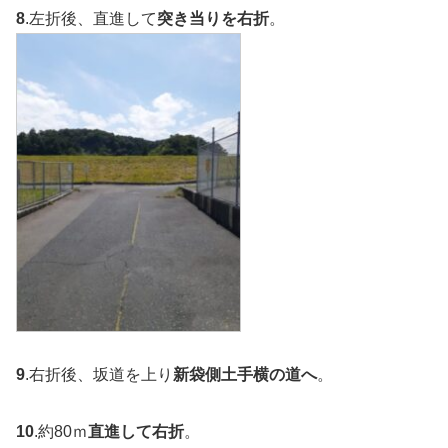
8
.左折後、直進して
突き当りを右折
。
9
.右折後、坂道を上り
新袋側土手横の道へ
。
10
.約80ｍ
直進して右折
。