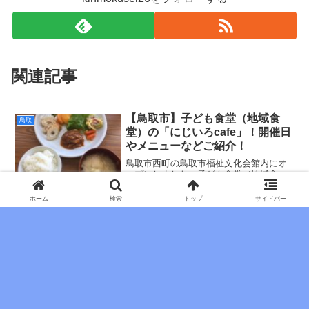
関連記事
【鳥取市】子ども食堂（地域食
鳥取
堂）の「にじいろcafe」！開催日
やメニューなどご紹介！
鳥取市西町の鳥取市福祉文化会館内にオ
ープンしました、子ども食堂（地域食
堂）の「にじいろcafe」をご紹介しま
す。
ホーム
検索
トップ
サイドバー
2022.10.31
鳥取市散歩コース③「鳥取県立布
中国地方
勢総合運動公園」ランニングもお
すすめ！
鳥取市おすすめ散歩コース③！！ようや
く第3弾です！笑今日は「鳥取県立布勢総
合運動公園」のご紹介です。（引用元：
鳥取写真館kの街ブラ「布勢公園-コカ・
2021.06.08