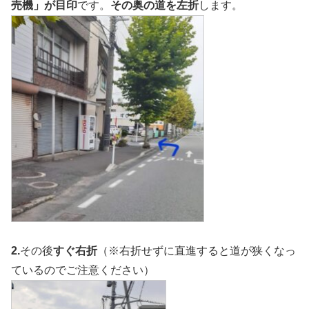
売機」が目印
です。
その奥の道を左折
します。
2.
その後
すぐ右折
（※右折せずに直進すると道が狭くなっ
ているのでご注意ください）