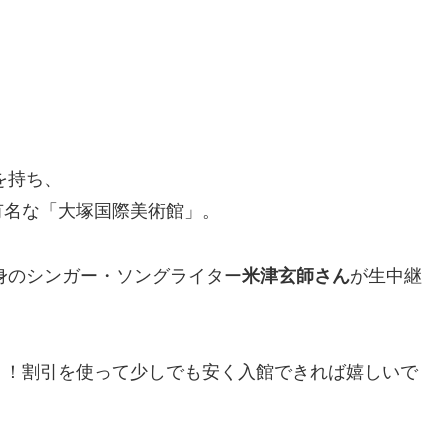
を持ち、
有名な「大塚国際美術館」。
出身のシンガー・ソングライター
米津玄師さん
が生中継
」！割引を使って少しでも安く入館できれば嬉しいで