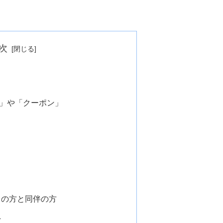
次
」や「クーポン」
ちの方と同伴の方
員